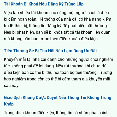
Tài Khoản Bị Khoá Nếu Đăng Ký Trùng Lặp
Việc tạo nhiều tài khoản cho cùng một người chơi là điều
bị cấm hoàn toàn. Hệ thống của nhà cái có khả năng kiểm
tra IP, thiết bị, thông tin đăng ký để phát hiện bất thường.
Nếu bị phát hiện, bạn sẽ bị khóa tất cả tài khoản liên quan
mà không cần báo trước theo
điều khoản điều kiện.
Tiền Thưởng Sẽ Bị Thu Hồi Nếu Lạm Dụng Ưu Đãi
Khuyến mãi tại nhà cái dành cho những người chơi nghiêm
túc, không phải để lợi dụng. Nếu rút thưởng khi chưa đủ
điều kiện bạn có thể bị thu hồi toàn bộ tiền thưởng. Trường
hợp nghiêm trọng còn có thể bị cấm tham gia khuyến mãi
sau này.
Giao Dịch Không Được Duyệt Nếu Thông Tin Không Trùng
Khớp
Trong
điều khoản điều kiện
, thông tin cá nhân phải chính