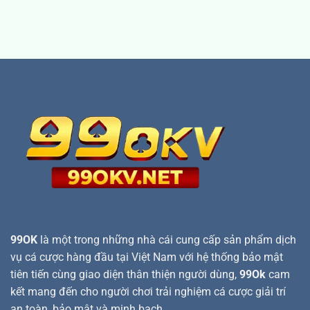
99OK
là một trong những nhà cái cung cấp sản phẩm dịch
vụ cá cược hàng đầu tại Việt Nam với hệ thống bảo mật
tiên tiến cùng giao diện thân thiện người dùng,
99Ok
cam
kết mang đến cho người chơi trải nghiệm cá cược giải trí
an toàn, bảo mật và minh bạch.