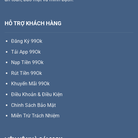
HỖ TRỢ KHÁCH HÀNG
Đăng Ký 99Ok
Tải App 99Ok
Nạp Tiền 99Ok
Rút Tiền 99Ok
Khuyến Mãi 99Ok
Điều Khoản & Điều Kiện
Chính Sách Bảo Mật
Miễn Trừ Trách Nhiệm