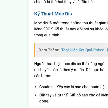
chia từ lá thứ hai thay vì lá đầu tiên.
Kỹ Thuật Móc Dis
Móc dis là một trong những thủ thuật gian l
liêng 99OK. Kỹ thuật này đòi hỏi sự khéo l
trong quá trình.
Xem Thêm:
Tool Hiện Kết Quả Poker -
Người thực hiện móc dis có thể dùng ngón 
di chuyển các lá theo ý muốn. Để thực hành
các bước:
Chuẩn bị: Xếp các lá sao cho thuận tiện th
Đặt tay và tư thế: Giữ bộ sao cho dễ ki
động.