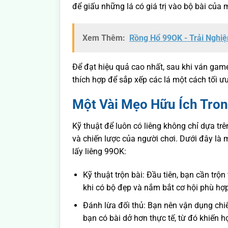
để giấu những lá có giá trị vào bộ bài của 
Xem Thêm:
Rồng Hổ 99OK - Trải Nghi
Để đạt hiệu quả cao nhất, sau khi ván game
thích hợp để sắp xếp các lá một cách tối ưu
Một Vài Mẹo Hữu Ích Tron
Kỹ thuật để luôn có liêng không chỉ dựa tr
và chiến lược của người chơi. Dưới đây là 
lấy liêng 99OK:
Kỹ thuật trộn bài: Đầu tiên, bạn cần trộ
khi có bộ đẹp và nắm bắt cơ hội phù hợ
Đánh lừa đối thủ: Bạn nên vận dụng chiế
bạn có bài dở hơn thực tế, từ đó khiến h