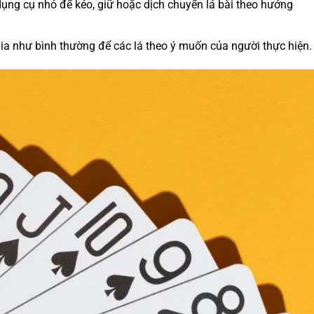
ụng cụ nhỏ để kéo, giữ hoặc dịch chuyển lá bài theo hướng
hia như bình thường để các lá theo ý muốn của người thực hiện.