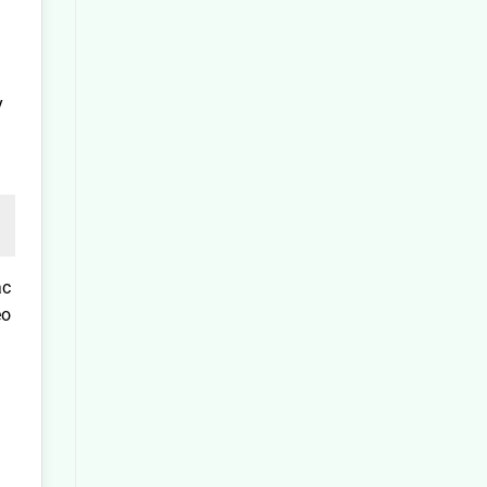
y
ặc
eo