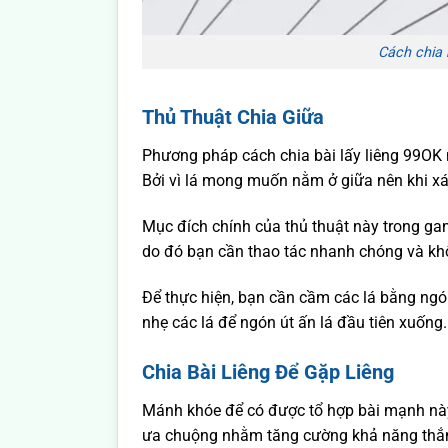
Cách chia 
Thủ Thuật Chia Giữa
Phương pháp cách chia bài lấy liêng 99OK n
Bởi vì lá mong muốn nằm ở giữa nên khi xáo
Mục đích chính của thủ thuật này trong gam
do đó bạn cần thao tác nhanh chóng và khô
Để thực hiện, bạn cần cầm các lá bằng ngón
nhẹ các lá để ngón út ấn lá đầu tiên xuống.
Chia Bài Liêng Để Gặp Liêng
Mánh khóe để có được tổ hợp bài mạnh này 
ưa chuộng nhằm tăng cường khả năng thắn