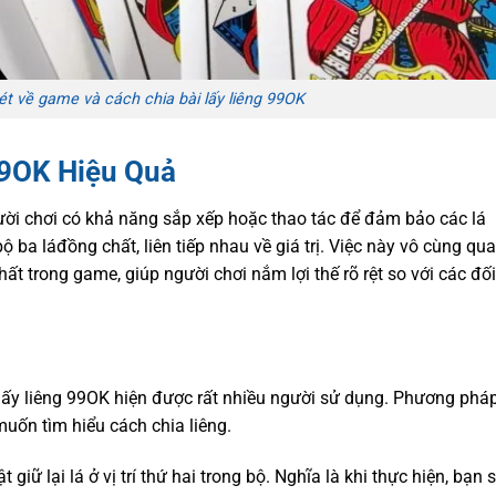
nét về game và cách chia bài lấy liêng 99OK
99OK Hiệu Quả
người chơi có khả năng sắp xếp hoặc thao tác để đảm bảo các lá
ộ ba láđồng chất, liên tiếp nhau về giá trị. Việc này vô cùng qu
t trong game, giúp người chơi nắm lợi thế rõ rệt so với các đối
i lấy liêng 99OK hiện được rất nhiều người sử dụng. Phương phá
uốn tìm hiểu cách chia liêng.
 giữ lại lá ở vị trí thứ hai trong bộ. Nghĩa là khi thực hiện, bạn 