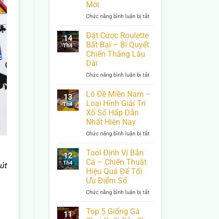
Mới
Chức năng bình luận bị tắt
ở
C
á
Đặt Cược Roulette
14
c
Bất Bại – Bí Quyết
Th4
h
Chiến Thắng Lâu
T
Dài
í
n
Chức năng bình luận bị tắt
ở
h
Đ
X
ặ
Lô Đề Miền Nam –
13
i
t
Loại Hình Giải Trí
Th4
ê
C
Xổ Số Hấp Dẫn
n
ư
Nhất Hiện Nay
B
ợ
ó
c
Chức năng bình luận bị tắt
ở
n
R
L
g
o
ô
Tool Định Vị Bắn
12
Đ
u
Đ
Cá – Chiến Thuật
Th4
út
á
l
ề
Hiệu Quả Để Tối
C
e
M
Ưu Điểm Số
h
t
i
i
t
ề
Chức năng bình luận bị tắt
ở
T
e
n
T
i
B
N
o
Top 5 Giống Gà
11
ế
ấ
a
o